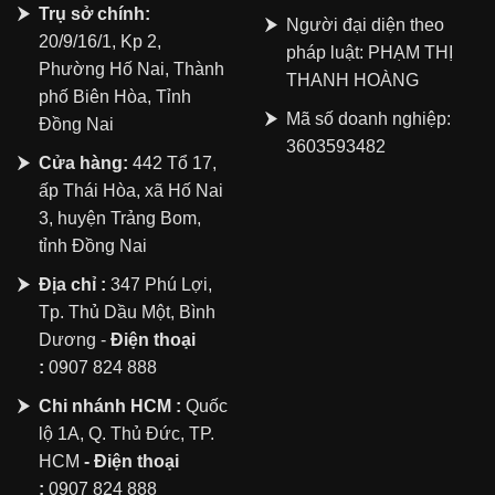
Trụ sở chính:
Người đại diện theo
20/9/16/1, Kp 2,
pháp luật: PHẠM THỊ
Phường Hố Nai, Thành
THANH HOÀNG
phố Biên Hòa, Tỉnh
Mã số doanh nghiệp:
Đồng Nai
3603593482
Cửa hàng:
442 Tổ 17,
ấp Thái Hòa, xã Hố Nai
3, huyện Trảng Bom,
tỉnh Đồng Nai
Địa chỉ :
347 Phú Lợi,
Tp. Thủ Dầu Một, Bình
Dương -
Điện thoại
:
0907 824 888
Chi nhánh HCM :
Quốc
lộ 1A, Q. Thủ Đức, TP.
HCM
- Điện thoại
:
0907 824 888