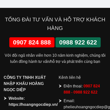
TỔNG ĐÀI TƯ VẤN VÀ HỖ TRỢ KHÁCH
HÀNG
0907 824 888
0988 922 622
Với đội ngũ nhân viên hơn 10 năm kinh nghiệm, chúng tôi
luôn đồng hành tư vấn/hỗ trợ và phát triển cùng bạn
CÔNG
TY TNHH XUẤT
Kênh liên hệ
NHẬP KHẨU HOÀNG
Điện thoại:
0907 824
NGỌC DIỆP
888 - 0988 922 622
Website:
Email:
https://hoangngocdiep.vn/
phelieuhoangngocdiep@g