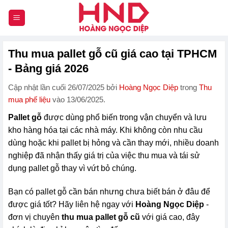
Chuyển
đến
nội
dung
Thu mua pallet gỗ cũ giá cao tại TPHCM
- Bảng giá 2026
Cập nhật lần cuối 26/07/2025 bởi
Hoàng Ngọc Diệp
trong
Thu
mua phế liệu
vào 13/06/2025.
Pallet gỗ
được dùng phổ biến trong vận chuyển và lưu
kho hàng hóa tại các nhà máy. Khi không còn nhu cầu
dùng hoặc khi pallet bị hỏng và cần thay mới, nhiều doanh
nghiệp đã nhận thấy giá trị của việc thu mua và tái sử
dụng pallet gỗ thay vì vứt bỏ chúng.
Bạn có pallet gỗ cần bán nhưng chưa biết bán ở đâu để
được giá tốt? Hãy liên hệ ngay với
Hoàng Ngọc Diệp
-
đơn vị chuyên
thu mua pallet gỗ cũ
với giá cao, đây