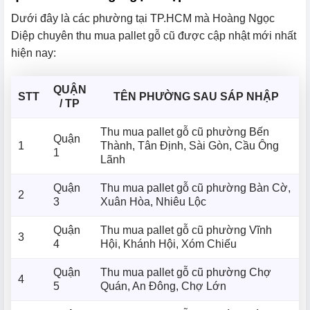
Dưới đây là các phường tại TP.HCM mà Hoàng Ngọc
Diệp chuyên thu mua pallet gỗ cũ được cập nhật mới nhất
hiện nay:
QUẬN
STT
TÊN PHƯỜNG SAU SÁP NHẬP
/ TP
Thu mua pallet gỗ cũ phường Bến
Quận
1
Thành, Tân Định, Sài Gòn, Cầu Ông
1
Lãnh
Quận
Thu mua pallet gỗ cũ phường Bàn Cờ,
2
3
Xuân Hòa, Nhiêu Lộc
Quận
Thu mua pallet gỗ cũ phường Vĩnh
3
4
Hội, Khánh Hội, Xóm Chiếu
Quận
Thu mua pallet gỗ cũ phường Chợ
4
5
Quán, An Đông, Chợ Lớn