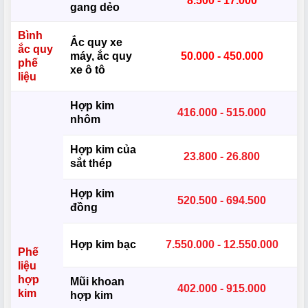
8.500 - 17.000
gang dẻo
Bình
Ắc quy xe
ắc quy
máy, ắc quy
50.000 - 450.000
phế
xe ô tô
liệu
Hợp kim
416.000 - 515.000
nhôm
Hợp kim của
23.800 - 26.800
sắt thép
Hợp kim
520.500 - 694.500
đồng
Hợp kim bạc
7.550.000 - 12.550.000
Phế
liệu
hợp
Mũi khoan
402.000 - 915.000
kim
hợp kim