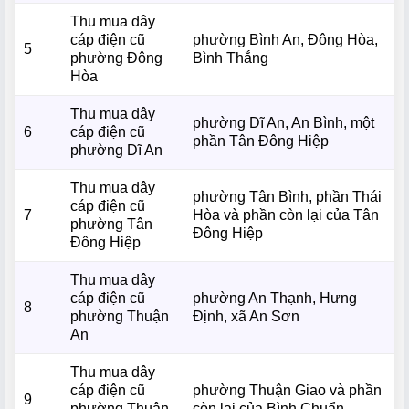
Thu mua dây
cáp điện cũ
phường Bình An, Đông Hòa,
5
phường Đông
Bình Thắng
Hòa
Thu mua dây
phường Dĩ An, An Bình, một
6
cáp điện cũ
phần Tân Đông Hiệp
phường Dĩ An
Thu mua dây
phường Tân Bình, phần Thái
cáp điện cũ
7
Hòa và phần còn lại của Tân
phường Tân
Đông Hiệp
Đông Hiệp
Thu mua dây
cáp điện cũ
phường An Thạnh, Hưng
8
phường Thuận
Định, xã An Sơn
An
Thu mua dây
cáp điện cũ
phường Thuận Giao và phần
9
phường Thuận
còn lại của Bình Chuẩn