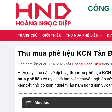
Chuyển
CÔNG 
đến
nội
dung
TRANG CHỦ
GIỚI THIỆU
THU MUA PHẾ LIỆU
ĐỊ
Thu mua phế liệu KCN Tân Đứ
Cập nhật lần cuối 11/07/2026 bởi
Hoàng Ngọc Diệp
trong
Hiện nay, nhu cầu về dịch vụ
thu mua phế liệu KCN
mua phế liệu
có uy tín và làm việc chuyên nghiệp trở
xem xét nhờ có kinh nghiệm lâu năm trong lĩnh vực
t
Mục lục