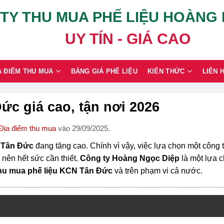
TY THU MUA PHẾ LIỆU HOÀNG
UY TÍN - GIÁ CAO
A ĐIỂM THU MUA
BẢNG GIÁ PHẾ LIỆU
KIẾN THỨC
LIÊN 
c giá cao, tận nơi 2026
Địa điểm thu mua
vào 29/09/2025.
 Tân Đức
đang tăng cao. Chính vì vậy, việc lựa chọn một công 
 nên hết sức cần thiết.
Công ty Hoàng Ngọc Diệp
là một lựa 
hu mua phế liệu KCN Tân Đức
và trên phạm vi cả nước.