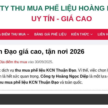
TY THU MUA PHẾ LIỆU HOÀNG
UY TÍN - GIÁ CAO
A ĐIỂM THU MUA
BẢNG GIÁ PHẾ LIỆU
KIẾN THỨC
LIÊN 
 Đạo giá cao, tận nơi 2026
Địa điểm thu mua
vào 30/09/2025.
c dịch vụ
thu mua phế liệu KCN Thuận Đạo
. Vì thế, việc chọn
n là hết sức quan trọng.
Công ty Hoàng Ngọc Diệp
là một lựa
hu mua phế liệu KCN Thuận Đạo
và toàn quốc.