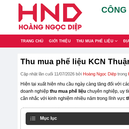
Chuyển
CÔNG 
đến
nội
dung
TRANG CHỦ
GIỚI THIỆU
THU MUA PHẾ LIỆU
ĐỊ
Thu mua phế liệu KCN Thuận
Cập nhật lần cuối 11/07/2026 bởi
Hoàng Ngọc Diệp
trong
Hiện tại xuất hiện nhu cầu ngày càng tăng đối với cá
doanh nghiệp
thu mua phế liệu
chuyên nghiệp, uy tí
cân nhắc với kinh nghiệm nhiều năm trong lĩnh vực
t
Mục lục