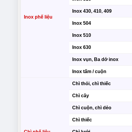
Inox 430, 410, 409
Inox phế liệu
Inox 504
Inox 510
Inox 630
Inox vụn, Ba dớ inox
Inox tấm / cuộn
Chì thỏi, chì thiếc
Chì cây
Chì cuộn, chì dẻo
Chì thiếc
Chì phế liệu
Chì lưới