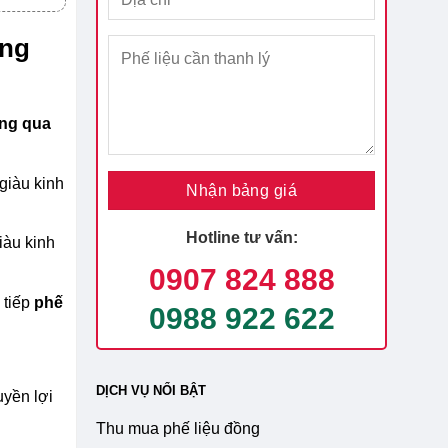
àng
ông qua
giàu kinh
Hotline tư vấn:
iàu kinh
0907 824 888
 tiếp
phế
0988 922 622
DỊCH VỤ NỔI BẬT
uyền lợi
Thu mua phế liệu đồng