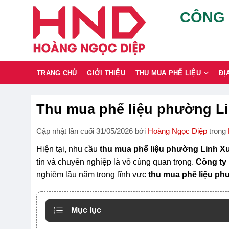
Chuyển
CÔNG 
đến
nội
dung
TRANG CHỦ
GIỚI THIỆU
THU MUA PHẾ LIỆU
ĐỊ
Thu mua phế liệu phường Lin
Cập nhật lần cuối 31/05/2026 bởi
Hoàng Ngọc Diệp
trong
Hiện tại, nhu cầu
thu mua phế liệu phường Linh X
tín và chuyên nghiệp là vô cùng quan trọng.
Công ty
nghiệm lâu năm trong lĩnh vực
thu mua phế liệu p
Mục lục