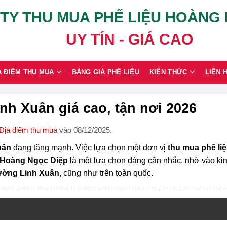
TY THU MUA PHẾ LIỆU HOÀNG
UY TÍN - GIÁ CAO
A ĐIỂM THU MUA
BẢNG GIÁ PHẾ LIỆU
KIẾN THỨC
LIÊN 
h Xuân giá cao, tận nơi 2026
Địa điểm thu mua
vào 08/12/2025.
uân
đang tăng mạnh. Việc lựa chọn một đơn vị
thu mua phế li
 Hoàng Ngọc Diệp
là một lựa chọn đáng cân nhắc, nhờ vào ki
hường Linh Xuân
, cũng như trên toàn quốc.