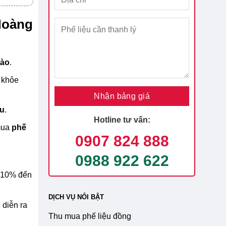
Hoàng
nào
.
 khỏe
ệu
.
Hotline tư vấn:
 mua
phế
0907 824 888
0988 922 622
ừ 10% đến
DỊCH VỤ NỔI BẬT
 diễn ra
Thu mua phế liệu đồng