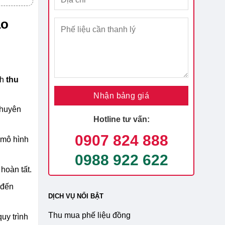
ao
nh
thu
chuyên
Hotline tư vấn:
0907 824 888
 mô hình
0988 922 622
hoàn tất.
 đến
DỊCH VỤ NỔI BẬT
Thu mua phế liệu đồng
uy trình