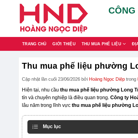
Chuyển
CÔNG 
đến
nội
dung
TRANG CHỦ
GIỚI THIỆU
THU MUA PHẾ LIỆU
ĐỊ
Thu mua phế liệu phường Lo
Cập nhật lần cuối 23/06/2026 bởi
Hoàng Ngọc Diệp
trong
Hiện tại, nhu cầu
thu mua phế liệu phường Long 
tín và chuyên nghiệp là điều quan trọng.
Công ty Ho
lâu năm trong lĩnh vực
thu mua phế liệu phường L
Mục lục