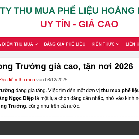
TY THU MUA PHẾ LIỆU HOÀNG
UY TÍN - GIÁ CAO
A ĐIỂM THU MUA
BẢNG GIÁ PHẾ LIỆU
KIẾN THỨC
LIÊN 
ng Trường giá cao, tận nơi 2026
Địa điểm thu mua
vào 08/12/2025.
Trường
đang gia tăng. Việc tìm đến một đơn vị
thu mua phế liệ
àng Ngọc Diệp
là một lựa chọn đáng cân nhắc, nhờ vào kinh 
ong Trường
, cũng như trên cả nước.