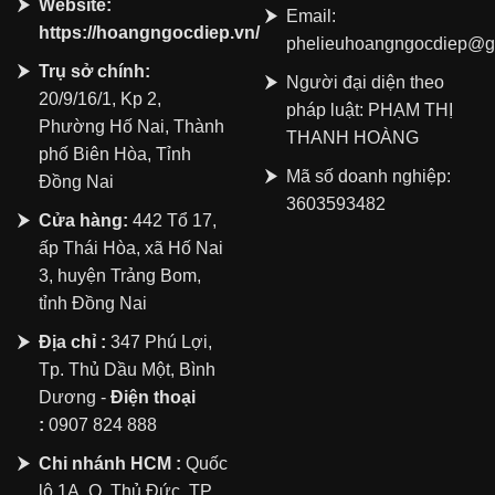
Website:
Email:
https://hoangngocdiep.vn/
phelieuhoangngocdiep@g
Trụ sở chính:
Người đại diện theo
20/9/16/1, Kp 2,
pháp luật: PHẠM THỊ
Phường Hố Nai, Thành
THANH HOÀNG
phố Biên Hòa, Tỉnh
Mã số doanh nghiệp:
Đồng Nai
3603593482
Cửa hàng:
442 Tổ 17,
ấp Thái Hòa, xã Hố Nai
3, huyện Trảng Bom,
tỉnh Đồng Nai
Địa chỉ :
347 Phú Lợi,
Tp. Thủ Dầu Một, Bình
Dương -
Điện thoại
:
0907 824 888
Chi nhánh HCM :
Quốc
lộ 1A, Q. Thủ Đức, TP.