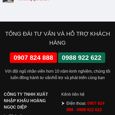
TỔNG ĐÀI TƯ VẤN VÀ HỖ TRỢ KHÁCH
HÀNG
0907 824 888
0988 922 622
Với đội ngũ nhân viên hơn 10 năm kinh nghiệm, chúng tôi
luôn đồng hành tư vấn/hỗ trợ và phát triển cùng bạn
CÔNG
TY TNHH XUẤT
Kênh liên hệ
NHẬP KHẨU HOÀNG
Điện thoại:
0907 824
NGỌC DIỆP
888 - 0988 922 622