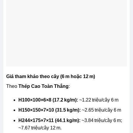
Giá tham khảo theo cây (6 m hoặc 12 m)
Theo
Thép Cao Toàn Thắng
:
H100×100×6×8 (17.2 kg/m):
~1.22 triệu/cây 6 m
H150×150×7×10 (31.5 kg/m):
~2.65 triệu/cây 6 m
H244×175×7×11 (44.1 kg/m):
~3.84 triệu/cây 6 m;
~7.67 triệu/cây 12 m.