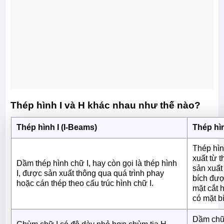
Thép hình I và H khác nhau như thế nào?
Thép hình I (I-Beams)
Thép hì
Thép hìn
xuất từ 
Dầm thép hình chữ I, hay còn gọi là thép hình
sản xuất
I, được sản xuất thông qua quá trình phay
bích đượ
hoặc cán thép theo cấu trúc hình chữ I.
mặt cắt 
có mặt b
Dầm chữ 