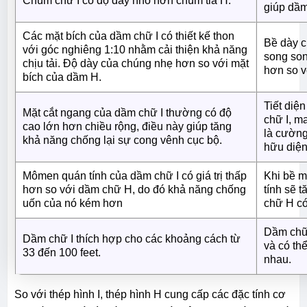
Chùm chữ I có độ dày nhỏ hơn chùm tia H.
giúp dầm
Các mặt bích của dầm chữ I có thiết kế thon
Bề dày c
với góc nghiêng 1:10 nhằm cải thiện khả năng
song son
chịu tải. Độ dày của chúng nhẹ hơn so với mặt
hơn so v
bích của dầm H.
Tiết diệ
Mặt cắt ngang của dầm chữ I thường có độ
chữ I, ma
cao lớn hơn chiều rộng, điều này giúp tăng
là cường
khả năng chống lại sự cong vênh cục bộ.
hữu diện
Mômen quán tính của dầm chữ I có giá trị thấp
Khi bề 
hơn so với dầm chữ H, do đó khả năng chống
tính sẽ 
uốn của nó kém hơn
chữ H có
Dầm chữ 
Dầm chữ I thích hợp cho các khoảng cách từ
và có th
33 đến 100 feet.
nhau.
So với thép hình I, thép hình H cung cấp các đặc tính cơ