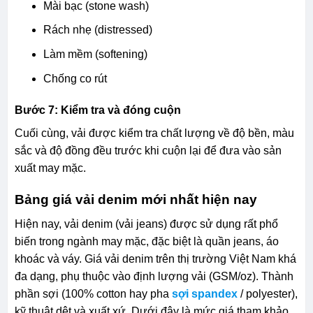
Mài bạc (stone wash)
Rách nhẹ (distressed)
Làm mềm (softening)
Chống co rút
Bước 7: Kiểm tra và đóng cuộn
Cuối cùng, vải được kiểm tra chất lượng về độ bền, màu
sắc và độ đồng đều trước khi cuộn lại để đưa vào sản
xuất may mặc.
Bảng giá vải denim mới nhất hiện nay
Hiện nay, vải denim (vải jeans) được sử dụng rất phổ
biến trong ngành may mặc, đặc biệt là quần jeans, áo
khoác và váy. Giá vải denim trên thị trường Việt Nam khá
đa dạng, phụ thuộc vào định lượng vải (GSM/oz). Thành
phần sợi (100% cotton hay pha
sợi spandex
/ polyester),
kỹ thuật dệt và xuất xứ. Dưới đây là mức giá tham khảo