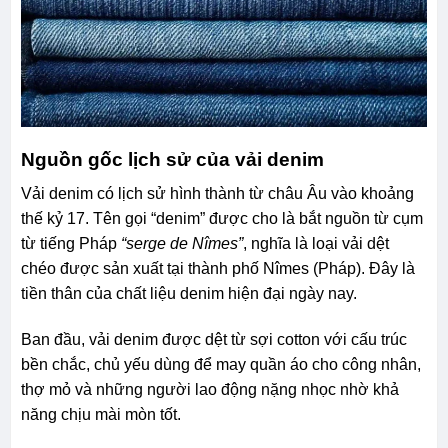
Nguồn gốc lịch sử của vải denim
Vải denim có lịch sử hình thành từ châu Âu vào khoảng
thế kỷ 17. Tên gọi “denim” được cho là bắt nguồn từ cụm
từ tiếng Pháp
“serge de Nîmes”
, nghĩa là loại vải dệt
chéo được sản xuất tại thành phố Nîmes (Pháp). Đây là
tiền thân của chất liệu denim hiện đại ngày nay.
Ban đầu, vải denim được dệt từ sợi cotton với cấu trúc
bền chắc, chủ yếu dùng để may quần áo cho công nhân,
thợ mỏ và những người lao động nặng nhọc nhờ khả
năng chịu mài mòn tốt.