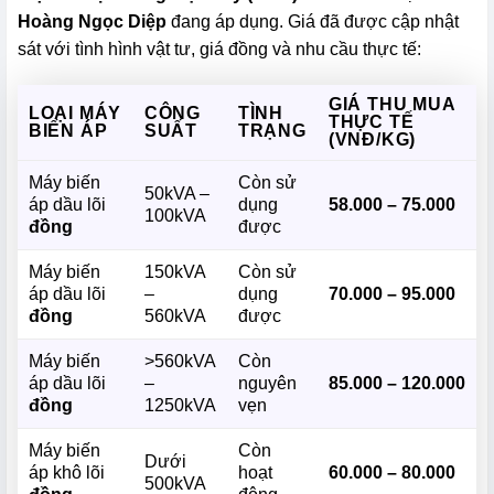
Hoàng Ngọc Diệp
đang áp dụng. Giá đã được cập nhật
sát với tình hình vật tư, giá đồng và nhu cầu thực tế:
GIÁ THU MUA
LOẠI MÁY
CÔNG
TÌNH
THỰC TẾ
BIẾN ÁP
SUẤT
TRẠNG
(VNĐ/KG)
Máy biến
Còn sử
50kVA –
áp dầu lõi
dụng
58.000 – 75.000
100kVA
đồng
được
Máy biến
150kVA
Còn sử
áp dầu lõi
–
dụng
70.000 – 95.000
đồng
560kVA
được
Máy biến
>560kVA
Còn
áp dầu lõi
–
nguyên
85.000 – 120.000
đồng
1250kVA
vẹn
Máy biến
Còn
Dưới
áp khô lõi
hoạt
60.000 – 80.000
500kVA