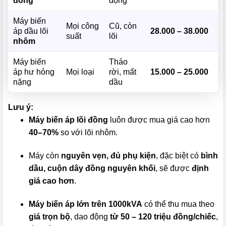
đồng
động
Máy biến
Mọi công
Cũ, còn
áp dầu lõi
28.000 – 38.000
suất
lõi
nhôm
Máy biến
Tháo
áp hư hỏng
Mọi loại
rời, mất
15.000 – 25.000
nặng
dầu
Lưu ý:
Máy biến áp lõi đồng
luôn được mua giá cao hơn
40–70%
so với lõi nhôm.
Máy còn
nguyên vẹn, đủ phụ kiện
, đặc biệt có
bình
dầu, cuộn dây đồng nguyên khối
, sẽ được
định
giá cao hơn
.
Máy biến áp lớn trên 1000kVA
có thể thu mua theo
giá trọn bộ
, dao động
từ 50 – 120 triệu đồng/chiếc
,