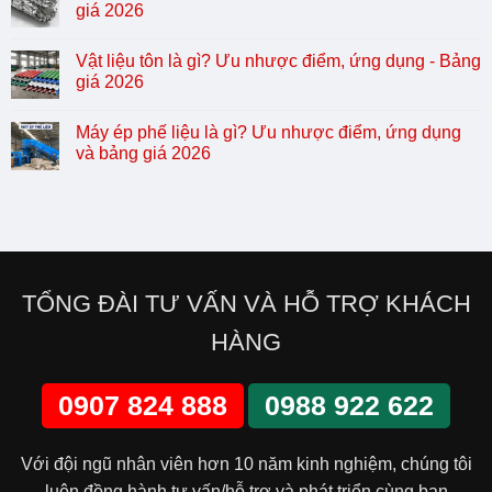
giá 2026
Vật liệu tôn là gì? Ưu nhược điểm, ứng dụng - Bảng
giá 2026
Máy ép phế liệu là gì? Ưu nhược điểm, ứng dụng
và bảng giá 2026
TỔNG ĐÀI TƯ VẤN VÀ HỖ TRỢ KHÁCH
HÀNG
0907 824 888
0988 922 622
Với đội ngũ nhân viên hơn 10 năm kinh nghiệm, chúng tôi
luôn đồng hành tư vấn/hỗ trợ và phát triển cùng bạn