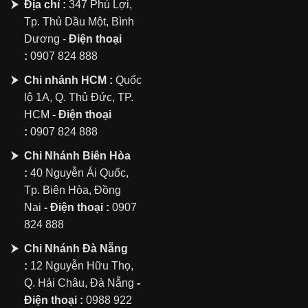
Địa chỉ :
347 Phú Lợi,
Tp. Thủ Dầu Một, Bình
Dương -
Điện thoại
:
0907 824 888
Chi nhánh HCM :
Quốc
lộ 1A, Q. Thủ Đức, TP.
HCM
- Điện thoại
:
0907 824 888
Chi Nhánh Biên Hòa
:
40 Nguyễn Ái Quốc,
Tp. Biên Hòa, Đồng
Nai
- Điện thoại :
0907
824 888
Chi Nhánh Đà Nẵng
:
12 Nguyễn Hữu Thọ,
Q. Hải Châu, Đà Nẵng
-
Điện thoại :
0988 922