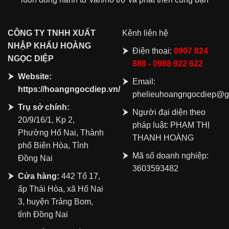
CÔNG
TY TNHH XUẤT
Kênh liên hệ
NHẬP KHẨU HOÀNG
Điện thoại:
0907 824
NGỌC DIỆP
888 - 0988 922 622
Website:
Email:
https://hoangngocdiep.vn/
phelieuhoangngocdiep@g
Trụ sở chính:
Người đại diện theo
20/9/16/1, Kp 2,
pháp luật: PHẠM THỊ
Phường Hố Nai, Thành
THANH HOÀNG
phố Biên Hòa, Tỉnh
Mã số doanh nghiệp:
Đồng Nai
3603593482
Cửa hàng:
442 Tổ 17,
ấp Thái Hòa, xã Hố Nai
3, huyện Trảng Bom,
tỉnh Đồng Nai