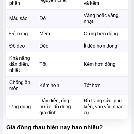
Nguyên chất
phần
và kẽm
Vàng hoặc vàng
Màu sắc
Đỏ
nhạt
Độ cứng
Mềm
Cứng hơn đồng
Độ dẻo
Dẻo
Ít dẻo hơn đồng
Khả năng
dẫn điện,
Tốt
Kém hơn đồng
nhiệt
Chống ăn
Kém hơn
Tốt hơn
mòn
Dây điện, ống
Đồ trang sức, phụ
Ứng dụng
nước, đồ dùng
kiện, van vòi, nhạc
gia đình
cụ
Giá đồng thau hiện nay bao nhiêu?